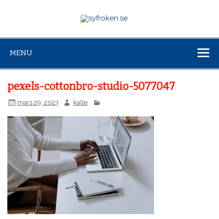
syfroken.se
Allt du behöver veta om bloggar
MENU
pexels-cottonbro-studio-5077047
mars 29, 2023
kalle